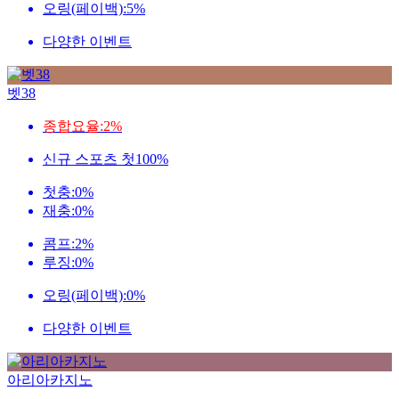
오링(페이백):5%
다양한 이벤트
벳38
종합요율:2%
신규 스포츠 첫100%
첫충:0%
재충:0%
콤프:2%
루징:0%
오링(페이백):0%
다양한 이벤트
아리아카지노