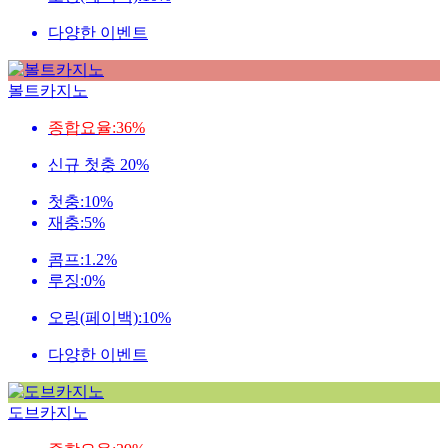
다양한 이벤트
볼트카지노
종합요율:36%
신규 첫충 20%
첫충:10%
재충:5%
콤프:1.2%
루징:0%
오링(페이백):10%
다양한 이벤트
도브카지노