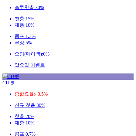
슬롯첫충 30%
첫충:15%
재충:10%
콤프:1.3%
루징:5%
오링(페이백):0%
알요일 이벤트
CU벳
종합요율:43.5%
신규 첫충 30%
첫충:20%
재충:10%
콤프:0.7%