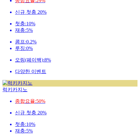
종합요율:29%
신규 첫충 20%
첫충:10%
재충:5%
콤프:0.2%
루징:0%
오링(페이백):8%
다양한 이벤트
럭키카지노
종합요율:50%
신규 첫충 20%
첫충:10%
재충:5%