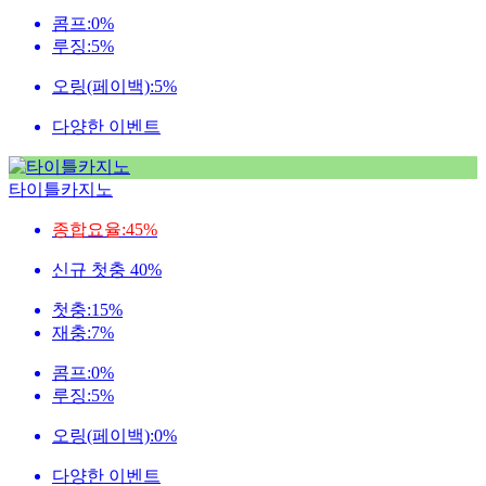
콤프:0%
루징:5%
오링(페이백):5%
다양한 이벤트
타이틀카지노
종합요율:45%
신규 첫충 40%
첫충:15%
재충:7%
콤프:0%
루징:5%
오링(페이백):0%
다양한 이벤트