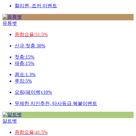
할리퀸, 조커 이벤트
유튜벳
종합요율:51.5%
신규 첫충 30%
첫충:15%
재충:15%
콤프:1.3%
루징:5%
오링(페이백):10%
무제한 지인추천, 타사등급 복붙이벤트
알트벳
종합요율:41.5%